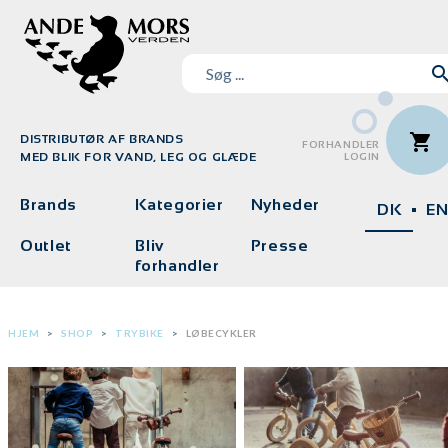
DISTRIBUTØR AF BRANDS
FORHANDLER
MED BLIK FOR VAND, LEG OG GLÆDE
LOGIN
Brands
Kategorier
Nyheder
DK
E
Outlet
Bliv
Presse
forhandler
HJEM
SHOP
TRYBIKE
LØBECYKLER