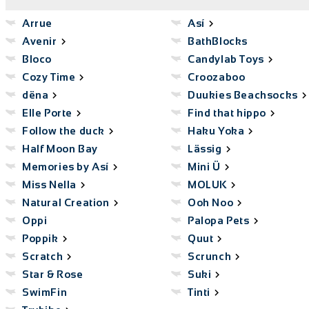
Arrue
Así
Avenir
BathBlocks
Bloco
Candylab Toys
Cozy Time
Croozaboo
dëna
Duukies Beachsocks
Elle Porte
Find that hippo
Follow the duck
Haku Yoka
Half Moon Bay
Lässig
Memories by Así
Mini Ü
Miss Nella
MOLUK
Natural Creation
Ooh Noo
Oppi
Palopa Pets
Poppik
Quut
Scratch
Scrunch
Star & Rose
Suki
SwimFin
Tinti